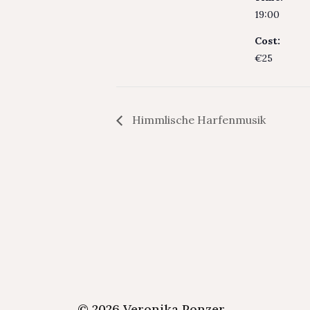
19:00
Cost:
€25
Himmlische Harfenmusik
© 2026
Veronika Ponzer